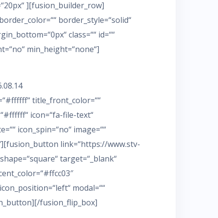
“20px“ ][fusion_builder_row]
border_color=““ border_style=“solid“
in_bottom=“0px“ class=““ id=““
nt=“no“ min_height=“none“]
6.08.14
ffffff“ title_front_color=““
fffff“ icon=“fa-file-text“
tate=““ icon_spin=“no“ image=““
[fusion_button link=“https://www.stv-
 shape=“square“ target=“_blank“
ccent_color=“#ffcc03″
icon_position=“left“ modal=““
n_button][/fusion_flip_box]