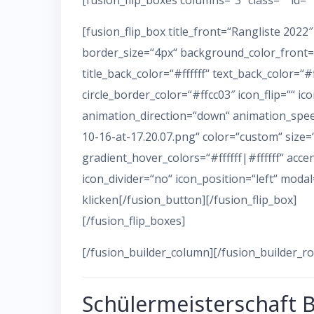
[fusion_flip_boxes columns=“3″ class=““ id=““
[fusion_flip_box title_front=“Rangliste 2022
border_size=“4px“ background_color_front=“
title_back_color=“#ffffff“ text_back_color=“#ff
circle_border_color=“#ffcc03″ icon_flip=““ 
animation_direction=“down“ animation_speed
10-16-at-17.20.07.png“ color=“custom“ size=“
gradient_hover_colors=“#ffffff|#ffffff“ acc
icon_divider=“no“ icon_position=“left“ moda
klicken[/fusion_button][/fusion_flip_box]
[/fusion_flip_boxes]
[/fusion_builder_column][/fusion_builder_ro
Schülermeisterschaft 