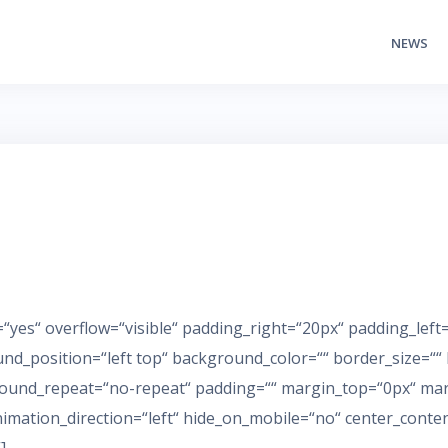
NEWS
yes“ overflow=“visible“ padding_right=“20px“ padding_left=
nd_position=“left top“ background_color=““ border_size=““ 
und_repeat=“no-repeat“ padding=““ margin_top=“0px“ marg
imation_direction=“left“ hide_on_mobile=“no“ center_conte