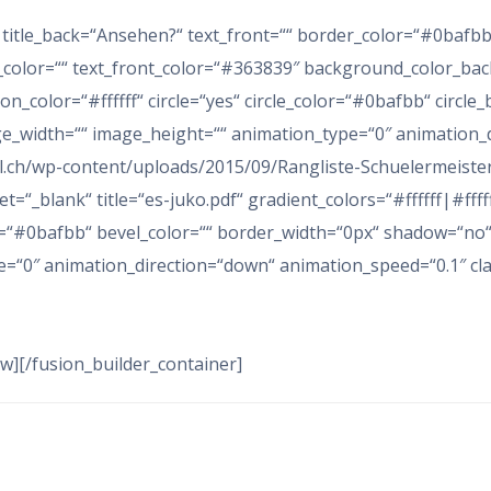
5″ title_back=“Ansehen?“ text_front=““ border_color=“#0bafb
t_color=““ text_front_color=“#363839″ background_color_back
icon_color=“#ffffff“ circle=“yes“ circle_color=“#0bafbb“ circl
ge_width=““ image_height=““ animation_type=“0″ animation_
il.ch/wp-content/uploads/2015/09/Rangliste-Schuelermeiste
t=“_blank“ title=“es-juko.pdf“ gradient_colors=“#ffffff|#ffff
“#0bafbb“ bevel_color=““ border_width=“0px“ shadow=“no“ 
e=“0″ animation_direction=“down“ animation_speed=“0.1″ clas
w][/fusion_builder_container]