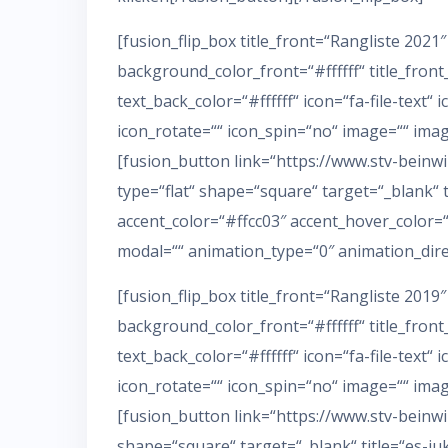
[fusion_flip_box title_front=“Rangliste 202
background_color_front=“#ffffff“ title_fron
text_back_color=“#ffffff“ icon=“fa-file-text“ i
icon_rotate=““ icon_spin=“no“ image=““ ima
[fusion_button link=“https://www.stv-beinw
type=“flat“ shape=“square“ target=“_blank“ ti
accent_color=“#ffcc03″ accent_hover_color=“
modal=““ animation_type=“0″ animation_direc
[fusion_flip_box title_front=“Rangliste 201
background_color_front=“#ffffff“ title_fron
text_back_color=“#ffffff“ icon=“fa-file-text“ 
icon_rotate=““ icon_spin=“no“ image=““ ima
[fusion_button link=“https://www.stv-beinwi
shape=“square“ target=“_blank“ title=“es-juk