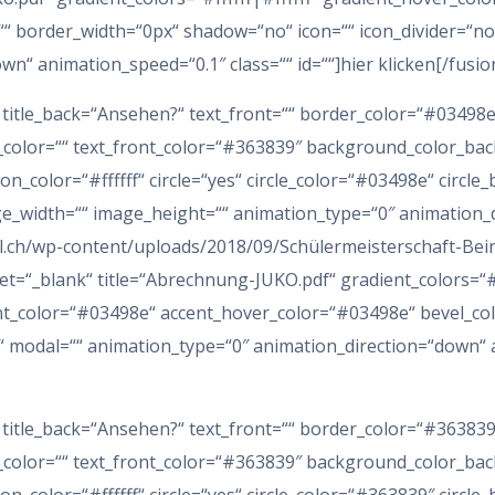
“ border_width=“0px“ shadow=“no“ icon=““ icon_divider=“no“
n“ animation_speed=“0.1″ class=““ id=““]hier klicken[/fusio
8″ title_back=“Ansehen?“ text_front=““ border_color=“#03498
t_color=““ text_front_color=“#363839″ background_color_back
icon_color=“#ffffff“ circle=“yes“ circle_color=“#03498e“ circl
ge_width=““ image_height=““ animation_type=“0″ animation_
il.ch/wp-content/uploads/2018/09/Schülermeisterschaft-Bei
et=“_blank“ title=“Abrechnung-JUKO.pdf“ gradient_colors=“#ff
cent_color=“#03498e“ accent_hover_color=“#03498e“ bevel_c
ft“ modal=““ animation_type=“0″ animation_direction=“down“ a
7″ title_back=“Ansehen?“ text_front=““ border_color=“#36383
t_color=““ text_front_color=“#363839″ background_color_back