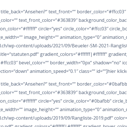
1″ title_back=“Ansehen?“ text_front=““ border_color=“#ffcc03
t_color=““ text_front_color=“#363839″ background_color_back=
con_color=“#ffffff“ circle=“yes“ circle_color=“#ffcc03″ circle_
ge_width=““ image_height=““ animation_type=“0″ animation_
il.ch/wp-content/uploads/2021/09/Beueler-SM-2021-Rangliste
tle=“statuten.pdf“ gradient_colors=“#ffffff|#ffffff“ gradient
#ffcc03″ bevel_color=““ border_width=“0px“ shadow=“no“ icon
tion=“down“ animation_speed=“0.1″ class=““ id=““]hier klick
9″ title_back=“Ansehen?“ text_front=““ border_color=“#0bafb
t_color=““ text_front_color=“#363839″ background_color_back
icon_color=“#ffffff“ circle=“yes“ circle_color=“#0bafbb“ circl
ge_width=““ image_height=““ animation_type=“0″ animation_
l.ch/wp-content/uploads/2019/09/Rangliste-2019.pdf“ color=“
o.pdf“ gradient_colors=“#ffffff|#ffffff“ gradient_hover_colo