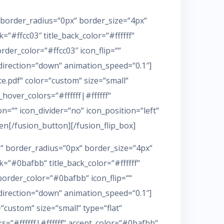
″ border_radius=“0px“ border_size=“4px“
“#ffcc03″ title_back_color=“#ffffff“
border_color=“#ffcc03″ icon_flip=““
direction=“down“ animation_speed=“0.1″]
.pdf“ color=“custom“ size=“small“
_hover_colors=“#ffffff|#ffffff“
=““ icon_divider=“no“ icon_position=“left“
en[/fusion_button][/fusion_flip_box]
b“ border_radius=“0px“ border_size=“4px“
=“#0bafbb“ title_back_color=“#ffffff“
e_border_color=“#0bafbb“ icon_flip=““
direction=“down“ animation_speed=“0.1″]
custom“ size=“small“ type=“flat“
rs=“#ffffff|#ffffff“ accent_color=“#0bafbb“