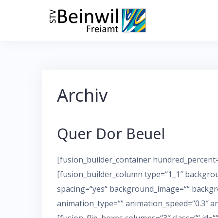
Skip
to
content
Archiv
Quer Dor Beuel
[fusion_builder_container hundred_percent=“
[fusion_builder_column type=“1_1″ backgrou
spacing=“yes“ background_image=““ backgro
animation_type=““ animation_speed=“0.3″ an