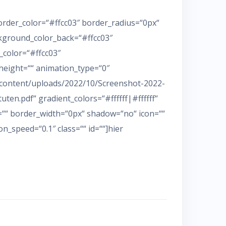
 border_color=“#ffcc03″ border_radius=“0px“
ckground_color_back=“#ffcc03″
le_color=“#ffcc03″
_height=““ animation_type=“0″
p-content/uploads/2022/10/Screenshot-2022-
uten.pdf“ gradient_colors=“#ffffff|#ffffff“
r=““ border_width=“0px“ shadow=“no“ icon=““
n_speed=“0.1″ class=““ id=““]hier