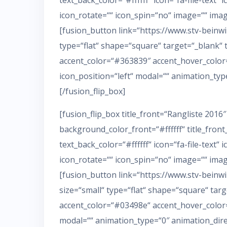
text_back_color=“#ffffff“ icon=“fa-file-text“ 
icon_rotate=““ icon_spin=“no“ image=““ ima
[fusion_button link=“https://www.stv-beinwi
type=“flat“ shape=“square“ target=“_blank“ ti
accent_color=“#363839″ accent_hover_color=
icon_position=“left“ modal=““ animation_typ
[/fusion_flip_box]
[fusion_flip_box title_front=“Rangliste 201
background_color_front=“#ffffff“ title_fron
text_back_color=“#ffffff“ icon=“fa-file-text“ 
icon_rotate=““ icon_spin=“no“ image=““ ima
[fusion_button link=“https://www.stv-beinw
size=“small“ type=“flat“ shape=“square“ targe
accent_color=“#03498e“ accent_hover_color=“
modal=““ animation_type=“0″ animation_direc