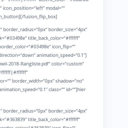
 icon_position=“left“ modal=““
n_button][/fusion_flip_box]
e“ border_radius=“0px“ border_size=“4px“
=“#03498e“ title_back_color=“#ffffff“
e_border_color=“#03498e“ icon_flip=““
direction=“down“ animation_speed=“0.1″]
nwil-2018-Rangliste.pdf“ color=“custom“
ffff|#ffffff“
olor=““ border_width=“0px“ shadow=“no“
nimation_speed=“0.1″ class=““ id=““]hier
9″ border_radius=“0px“ border_size=“4px“
=“#363839″ title_back_color=“#ffffff“