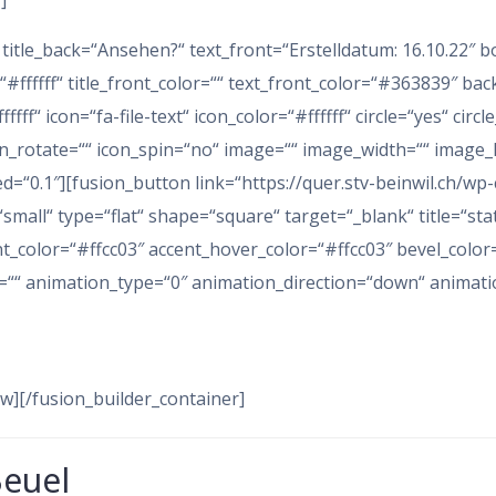
]
″ title_back=“Ansehen?“ text_front=“Erstelldatum: 16.10.22″
#ffffff“ title_front_color=““ text_front_color=“#363839″ ba
ffff“ icon=“fa-file-text“ icon_color=“#ffffff“ circle=“yes“ circ
icon_rotate=““ icon_spin=“no“ image=““ image_width=““ image
=“0.1″][fusion_button link=“https://quer.stv-beinwil.ch/w
small“ type=“flat“ shape=“square“ target=“_blank“ title=“stat
ent_color=“#ffcc03″ accent_hover_color=“#ffcc03″ bevel_colo
l=““ animation_type=“0″ animation_direction=“down“ animatio
w][/fusion_builder_container]
Beuel