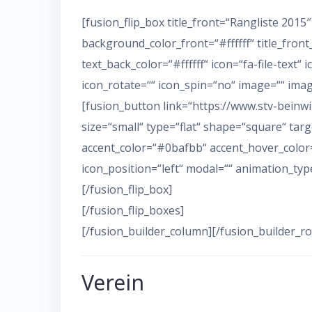
[fusion_flip_box title_front=“Rangliste 201
background_color_front=“#ffffff“ title_fron
text_back_color=“#ffffff“ icon=“fa-file-text“ 
icon_rotate=““ icon_spin=“no“ image=““ ima
[fusion_button link=“https://www.stv-beinw
size=“small“ type=“flat“ shape=“square“ targe
accent_color=“#0bafbb“ accent_hover_color=
icon_position=“left“ modal=““ animation_typ
[/fusion_flip_box]
[/fusion_flip_boxes]
[/fusion_builder_column][/fusion_builder_ro
Verein