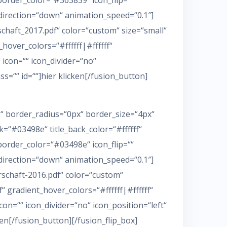
e_border_color=“#363839″ icon_flip=““
direction=“down“ animation_speed=“0.1″]
chaft_2017.pdf“ color=“custom“ size=“small“
_hover_colors=“#ffffff|#ffffff“
icon=““ icon_divider=“no“
s=““ id=““]hier klicken[/fusion_button]
e“ border_radius=“0px“ border_size=“4px“
=“#03498e“ title_back_color=“#ffffff“
e_border_color=“#03498e“ icon_flip=““
direction=“down“ animation_speed=“0.1″]
rschaft-2016.pdf“ color=“custom“
f“ gradient_hover_colors=“#ffffff|#ffffff“
n=““ icon_divider=“no“ icon_position=“left“
en[/fusion_button][/fusion_flip_box]