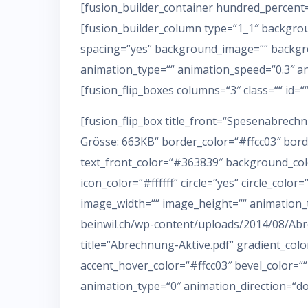
[fusion_builder_container hundred_percent=“
[fusion_builder_column type=“1_1″ backgrou
spacing=“yes“ background_image=““ backgro
animation_type=““ animation_speed=“0.3″ an
[fusion_flip_boxes columns=“3″ class=““ id=““
[fusion_flip_box title_front=“Spesenabrechn
Grösse: 663KB“ border_color=“#ffcc03″ borde
text_front_color=“#363839″ background_color_
icon_color=“#ffffff“ circle=“yes“ circle_colo
image_width=““ image_height=““ animation_t
beinwil.ch/wp-content/uploads/2014/08/Abre
title=“Abrechnung-Aktive.pdf“ gradient_color
accent_hover_color=“#ffcc03″ bevel_color=““
animation_type=“0″ animation_direction=“dow