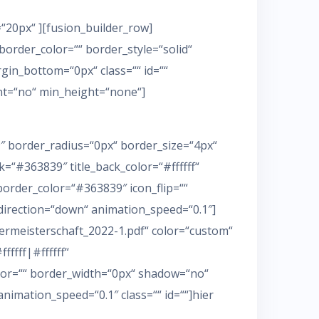
“20px“ ][fusion_builder_row]
border_color=““ border_style=“solid“
in_bottom=“0px“ class=““ id=““
nt=“no“ min_height=“none“]
9″ border_radius=“0px“ border_size=“4px“
=“#363839″ title_back_color=“#ffffff“
e_border_color=“#363839″ icon_flip=““
direction=“down“ animation_speed=“0.1″]
ermeisterschaft_2022-1.pdf“ color=“custom“
ffff|#ffffff“
olor=““ border_width=“0px“ shadow=“no“
nimation_speed=“0.1″ class=““ id=““]hier