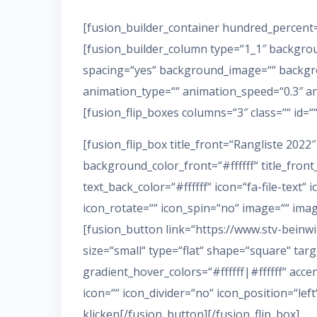
[fusion_builder_container hundred_percent=“
[fusion_builder_column type=“1_1″ backgrou
spacing=“yes“ background_image=““ backgro
animation_type=““ animation_speed=“0.3″ an
[fusion_flip_boxes columns=“3″ class=““ id=““
[fusion_flip_box title_front=“Rangliste 202
background_color_front=“#ffffff“ title_fron
text_back_color=“#ffffff“ icon=“fa-file-text“ 
icon_rotate=““ icon_spin=“no“ image=““ ima
[fusion_button link=“https://www.stv-beinw
size=“small“ type=“flat“ shape=“square“ targ
gradient_hover_colors=“#ffffff|#ffffff“ ac
icon=““ icon_divider=“no“ icon_position=“le
klicken[/fusion_button][/fusion_flip_box]