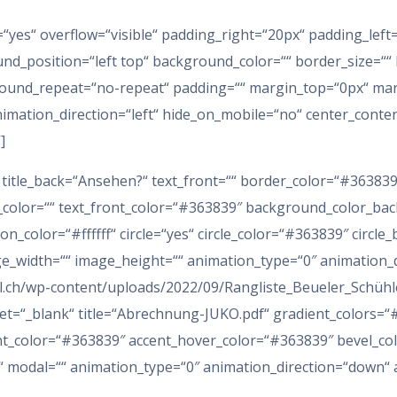
yes“ overflow=“visible“ padding_right=“20px“ padding_left=
nd_position=“left top“ background_color=““ border_size=““ 
und_repeat=“no-repeat“ padding=““ margin_top=“0px“ marg
imation_direction=“left“ hide_on_mobile=“no“ center_conte
]
2″ title_back=“Ansehen?“ text_front=““ border_color=“#36383
t_color=““ text_front_color=“#363839″ background_color_back
icon_color=“#ffffff“ circle=“yes“ circle_color=“#363839″ circl
ge_width=““ image_height=““ animation_type=“0″ animation_
il.ch/wp-content/uploads/2022/09/Rangliste_Beueler_Schühl
et=“_blank“ title=“Abrechnung-JUKO.pdf“ gradient_colors=“#ff
cent_color=“#363839″ accent_hover_color=“#363839″ bevel_c
ft“ modal=““ animation_type=“0″ animation_direction=“down“ a