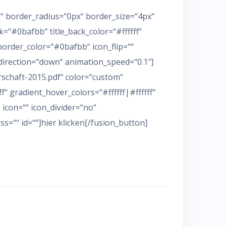
b“ border_radius=“0px“ border_size=“4px“
=“#0bafbb“ title_back_color=“#ffffff“
e_border_color=“#0bafbb“ icon_flip=““
direction=“down“ animation_speed=“0.1″]
rschaft-2015.pdf“ color=“custom“
ff“ gradient_hover_colors=“#ffffff|#ffffff“
icon=““ icon_divider=“no“
s=““ id=““]hier klicken[/fusion_button]