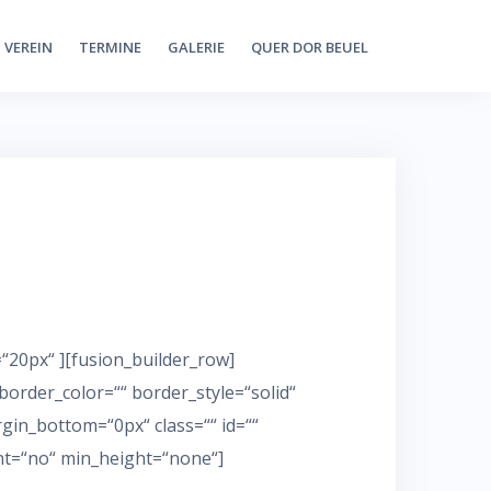
VEREIN
TERMINE
GALERIE
QUER DOR BEUEL
“20px“ ][fusion_builder_row]
border_color=““ border_style=“solid“
in_bottom=“0px“ class=““ id=““
nt=“no“ min_height=“none“]