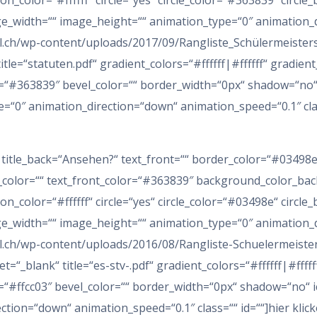
icon_color=“#ffffff“ circle=“yes“ circle_color=“#363839″ circl
ge_width=““ image_height=““ animation_type=“0″ animation_
l.ch/wp-content/uploads/2017/09/Rangliste_Schülermeisters
tle=“statuten.pdf“ gradient_colors=“#ffffff|#ffffff“ gradient
“#363839″ bevel_color=““ border_width=“0px“ shadow=“no“ 
e=“0″ animation_direction=“down“ animation_speed=“0.1″ clas
6″ title_back=“Ansehen?“ text_front=““ border_color=“#03498
t_color=““ text_front_color=“#363839″ background_color_back
icon_color=“#ffffff“ circle=“yes“ circle_color=“#03498e“ circl
ge_width=““ image_height=““ animation_type=“0″ animation_
il.ch/wp-content/uploads/2016/08/Rangliste-Schuelermeiste
t=“_blank“ title=“es-stv-.pdf“ gradient_colors=“#ffffff|#fffff
#ffcc03″ bevel_color=““ border_width=“0px“ shadow=“no“ ico
tion=“down“ animation_speed=“0.1″ class=““ id=““]hier klick