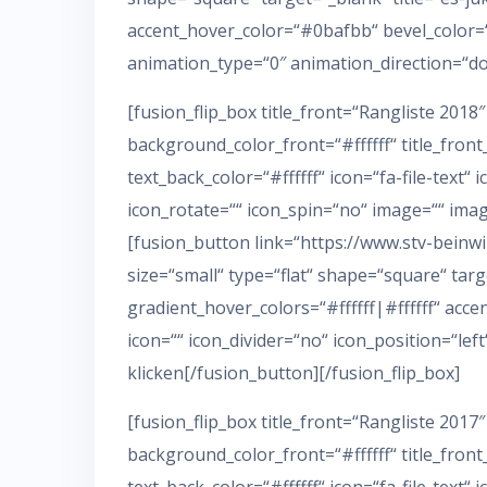
accent_hover_color=“#0bafbb“ bevel_color=“
animation_type=“0″ animation_direction=“dow
[fusion_flip_box title_front=“Rangliste 201
background_color_front=“#ffffff“ title_fron
text_back_color=“#ffffff“ icon=“fa-file-text“ 
icon_rotate=““ icon_spin=“no“ image=““ ima
[fusion_button link=“https://www.stv-beinw
size=“small“ type=“flat“ shape=“square“ targ
gradient_hover_colors=“#ffffff|#ffffff“ ac
icon=““ icon_divider=“no“ icon_position=“le
klicken[/fusion_button][/fusion_flip_box]
[fusion_flip_box title_front=“Rangliste 201
background_color_front=“#ffffff“ title_fron