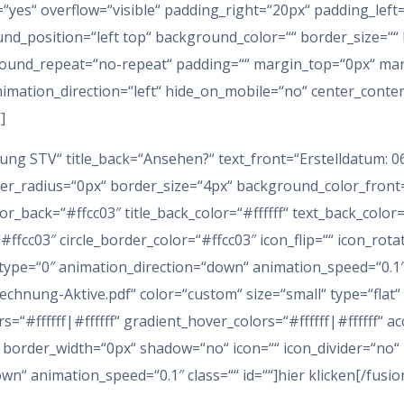
yes“ overflow=“visible“ padding_right=“20px“ padding_left=
nd_position=“left top“ background_color=““ border_size=““ 
und_repeat=“no-repeat“ padding=““ margin_top=“0px“ marg
imation_direction=“left“ hide_on_mobile=“no“ center_conte
]
ung STV“ title_back=“Ansehen?“ text_front=“Erstelldatum: 0
r_radius=“0px“ border_size=“4px“ background_color_front=“#
back=“#ffcc03″ title_back_color=“#ffffff“ text_back_color=“#f
r=“#ffcc03″ circle_border_color=“#ffcc03″ icon_flip=““ icon_ro
ype=“0″ animation_direction=“down“ animation_speed=“0.1″]
chnung-Aktive.pdf“ color=“custom“ size=“small“ type=“flat“
s=“#ffffff|#ffffff“ gradient_hover_colors=“#ffffff|#ffffff“ a
 border_width=“0px“ shadow=“no“ icon=““ icon_divider=“no“ 
n“ animation_speed=“0.1″ class=““ id=““]hier klicken[/fusio