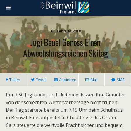
17. Februar 2018
Jugi Beuel Genoss Einen
Abwechslungsreichen Skitag
Teilen
Tweet
Anpinnen
Mail
SMS
Rund 50 Jugikinder und –leitende liessen ihre Gemüter
von der schlechten Wettervorhersage nicht trüben:
Der Tag startete bereits um 7.15 Uhr beim Schulhaus
in Beinwil. Eine aufgestellte Chauffeuse des Grüter-
Cars steuerte die wertvolle Fracht sicher und bequem