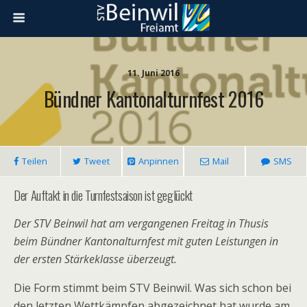
11. Juni 2016
Bündner Kantonalturnfest 2016
Teilen
Tweet
Anpinnen
Mail
SMS
Der Auftakt in die Turnfestsaison ist geglückt
Der STV Beinwil hat am vergangenen Freitag in Thusis
beim Bündner Kantonalturnfest mit guten Leistungen in
der ersten Stärkeklasse überzeugt.
Die Form stimmt beim STV Beinwil. Was sich schon bei
den letzten Wettkämpfen abgezeichnet hat wurde am